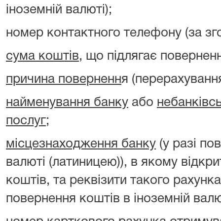
іноземній валюті);
номер контактного телефону (за зг
сума коштів
, що підлягає повернен
причина поверненн
я (перерахуванн
найменування банку
або
небанківс
послуг
;
місцезнаходження банку
(у разі по
валюті (латиницею)), в якому відкр
коштів, та реквізити такого рахунка
повернення коштів в іноземній валю