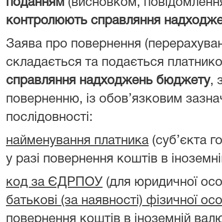
поданням
(висновком, повідомленн
контролюють справляння надходж
Заява про повернення (перерахува
складається та подається платник
справляння надходжень бюджету
, 
поверненню, із обов’язковим зазна
послідовності:
найменування платника
(суб’єкта г
у разі повернення коштів в іноземні
код за ЄДРПОУ
(для юридичної ос
батькові (за наявності) фізичної ос
повернення коштів в іноземній валю