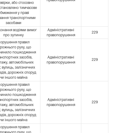
правопорушення
евірки, або стосовно
встановлено тимчасове
бмеження у праві
вання транспортними
засобами
онання водіями вимог
Адміністративні
229
про зупинку
правопорушення
орушення правил
рожнього руху, що
чинило пошкодження
анспортних засобів,
Адміністративні
229
тажу, автомобільних
правопорушення
г, вулиць, залізничних
здів, дорожніх споруд
чи іншого майна
орушення правил
рожнього руху, що
чинило пошкодження
анспортних засобів,
Адміністративні
229
тажу, автомобільних
правопорушення
г, вулиць, залізничних
здів, дорожніх споруд
чи іншого майна
орушення правил
рожнього руху, що