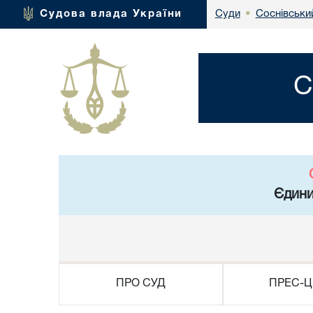
Соснівськи
Судова влада України
Суди
•
С
Єдини
ПРО СУД
ПРЕС-Ц