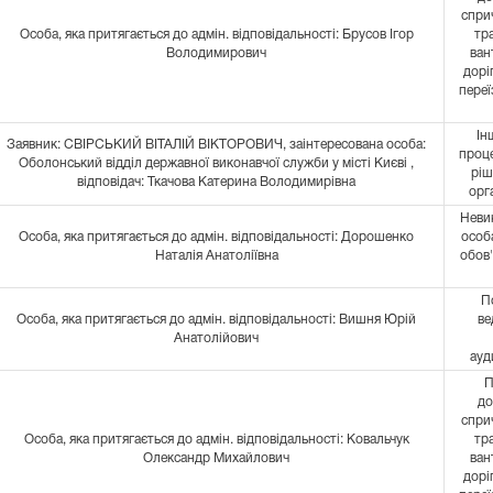
спри
Особа, яка притягається до адмін. відповідальності: Брусов Ігор
тр
Володимирович
ван
дорі
переї
Ін
Заявник: СВІРСЬКИЙ ВІТАЛІЙ ВІКТОРОВИЧ, заінтересована особа:
проце
Оболонський відділ державної виконавчої служби у місті Києві ,
ріш
відповідач: Ткачова Катерина Володимирівна
орг
Неви
Особа, яка притягається до адмін. відповідальності: Дорошенко
особ
Наталія Анатоліївна
обов'
П
Особа, яка притягається до адмін. відповідальності: Вишня Юрій
ве
Анатолійович
ауд
П
до
спри
Особа, яка притягається до адмін. відповідальності: Ковальчук
тр
Олександр Михайлович
ван
дорі