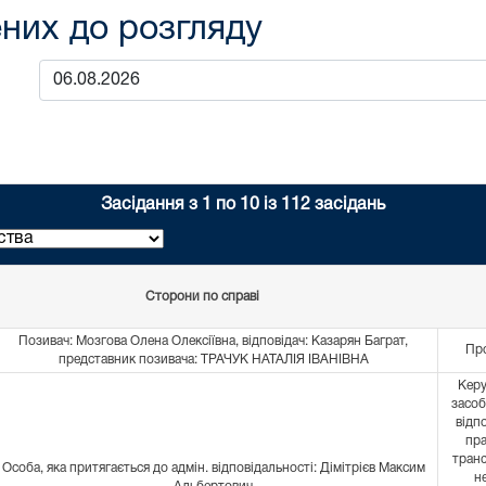
них до розгляду
Засідання з 1 по 10 із 112 засідань
Сторони по справі
Позивач: Мозгова Олена Олексіївна, відповідач: Казарян Баграт,
Про
представник позивача: ТРАЧУК НАТАЛІЯ ІВАНІВНА
Керу
засоб
відп
пра
тран
Особа, яка притягається до адмін. відповідальності: Дімітрієв Максим
н