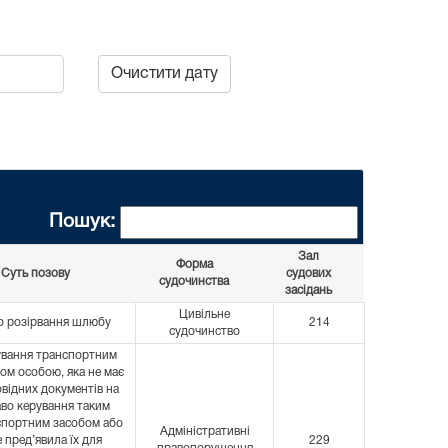
Очистити дату
Пошук:
Зал
Форма
Суть позову
судових
судочинства
засідань
Цивільне
 розірвання шлюбу
214
судочинство
вання транспортним
ом особою, яка не має
овідних документів на
во керування таким
спортним засобом або
Адміністративні
е пред’явила їх для
229