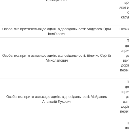
Альбертович
пер
якої 
о
керу
Особа, яка притягається до адмін. відповідальності: Абдулаєв Юрій
Невик
Ісмаїлович
П
до
спри
Особа, яка притягається до адмін. відповідальності: Біленко Сергій
тр
Миколайович
ван
дорі
переї
П
до
спри
Особа, яка притягається до адмін. відповідальності: Майданик
тр
Анатолій Лукович
ван
дорі
переї
П
до