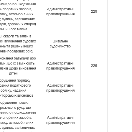
чинило пошкодження
анспортних засобів,
Адміністративні
229
тажу, автомобільних
правопорушення
г, вулиць, залізничних
здів, дорожніх споруд
чи іншого майна
ші скарги та заяви в
сі виконання судових
Цивільне
ень та рішень інших
судочинство
анів (посадових осіб)
конання батьками або
ами, що їх замінюють,
Адміністративні
229
язків щодо виховання
правопорушення
дітей
орушення порядку
дення податкового
Адміністративні
обліку, надання
правопорушення
иторських висновків
орушення правил
рожнього руху, що
чинило пошкодження
анспортних засобів,
Адміністративні
тажу, автомобільних
правопорушення
г, вулиць, залізничних