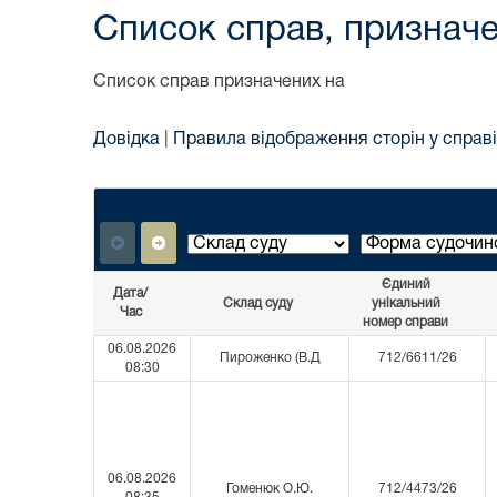
Список справ, призначе
Список справ призначених на
Довідка
|
Правила відображення сторін у справі
Єдиний
Дата/
Склад суду
унікальний
Час
номер справи
06.08.2026
Пироженко (В.Д
712/6611/26
08:30
06.08.2026
Гоменюк О.Ю.
712/4473/26