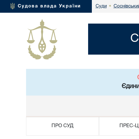
Соснівськи
Судова влада України
Суди
•
С
Єдини
ПРО СУД
ПРЕС-Ц