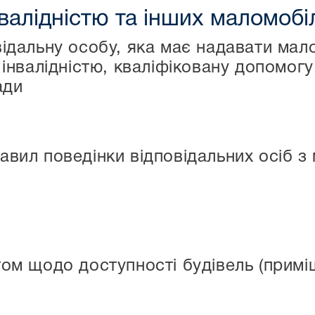
нвалідністю та інших маломоб
відальну особу, яка має надавати мал
 інвалідністю, кваліфіковану допомогу 
ади
авил поведінки відповідальних осіб 
том щодо доступності будівель (примі