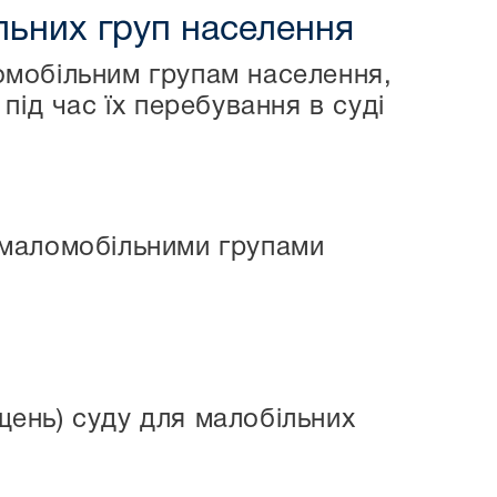
ільних груп населення
омобільним групам населення,
під час їх перебування в суді
з маломобільними групами
щень) суду для малобільних