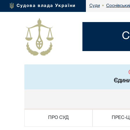
Соснівськи
Судова влада України
Суди
•
С
Єдини
ПРО СУД
ПРЕС-Ц