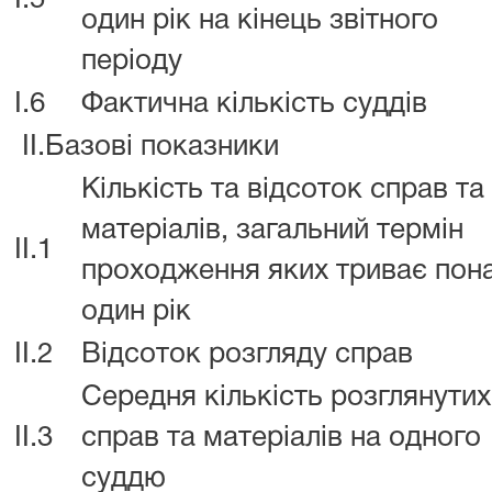
I.5
один рік на кінець звітного
періоду
I.6
Фактична кількість суддів
II.Базові показники
Кількість та відсоток справ та
матеріалів, загальний термін
II.1
проходження яких триває пон
один рік
II.2
Відсоток розгляду справ
Середня кількість розглянутих
II.3
справ та матеріалів на одного
суддю